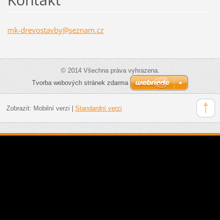
mk-drevo
stavby@s
eznam.cz
© 2014 Všechna práva vyhrazena.
Tvorba webových stránek zdarma
Zobrazit:
Mobilní verzi
|
Standardní verzi